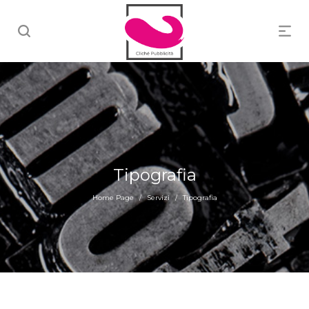
Tipografia
Home Page
Servizi
Tipografia
/
/